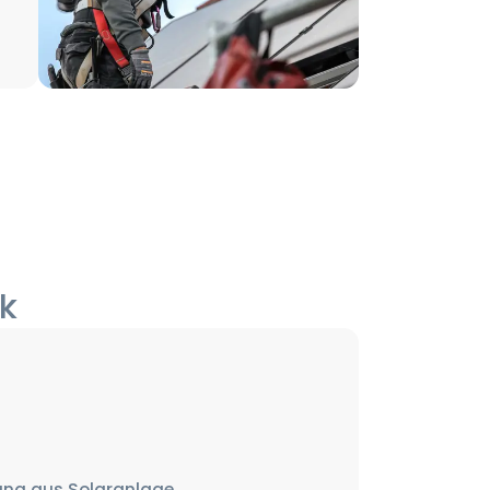
k
sung aus Solaranlage,