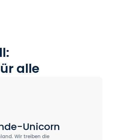
l:
r alle
nde-Unicorn
and. Wir treiben die