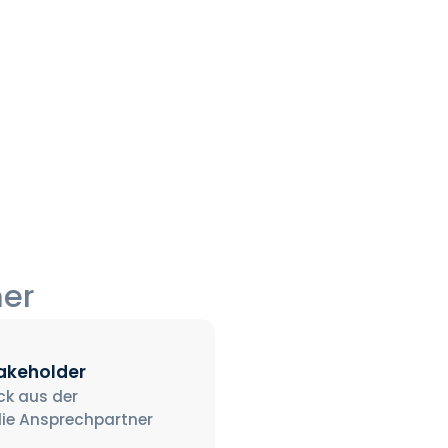
ner
takeholder
ck aus der
ie Ansprechpartner