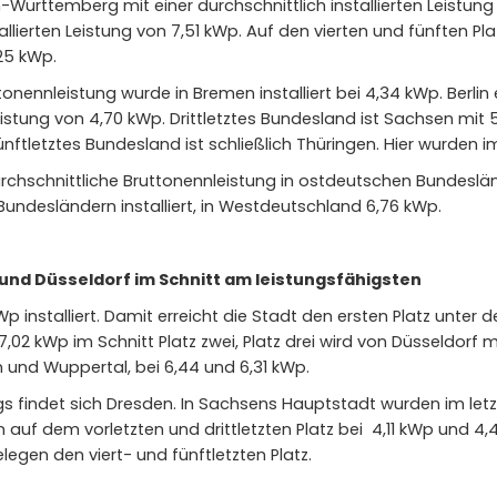
Württemberg mit einer durchschnittlich installierten Leistung
nstallierten Leistung von 7,51 kWp. Auf den vierten und fünften 
25 kWp.
onennleistung wurde in Bremen installiert bei 4,34 kWp. Berlin 
 Leistung von 4,70 kWp. Drittletztes Bundesland ist Sachsen mit 
ftletztes Bundesland ist schließlich Thüringen. Hier wurden im S
rchschnittliche Bruttonennleistung in ostdeutschen Bundeslän
undesländern installiert, in Westdeutschland 6,76 kWp.
 und Düsseldorf im Schnitt am leistungsfähigsten
p installiert. Damit erreicht die Stadt den ersten Platz unter
t 7,02 kWp im Schnitt Platz zwei, Platz drei wird von Düsseldo
ln und Wuppertal, bei 6,44 und 6,31 kWp.
gs findet sich Dresden. In Sachsens Hauptstadt wurden im let
en auf dem vorletzten und drittletzten Platz bei 4,11 kWp und 4
egen den viert- und fünftletzten Platz.