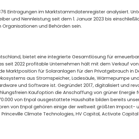
376 Eintragungen im Marktstammdatenregister analysiert. Un
eiber und Nennleistung seit dem 1. Januar 2023 bis einschließli
h Organisationen und Behörden sein.
tschland, bietet eine integrierte Gesamtlösung für erneuerbar
 Das seit 2022 profitable Unternehmen hält mit dem Verkauf v
 Marktposition für Solaranlagen für den Privatgebrauch in De
ie-Ökosystems aus Stromspeicher, Ladesäule, Wärmepumpe un
rdware und Software ist. Gegründet 2017, digitalisiert und rev
hlungsfreien Kaufoption die Anschaffung von grüner Energie für
0.000 von Enpal ausgestattete Haushalte bilden bereits unse
toren von Enpal gehören einige der weltweit größten Impact-
I, Princeville Climate Technologies, HV Capital, Activate Capit