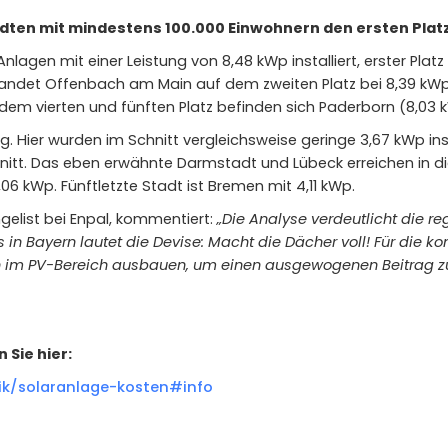
ädten mit mindestens 100.000 Einwohnern den ersten Plat
Anlagen mit einer Leistung von 8,48 kWp installiert, erster Pla
landet Offenbach am Main auf dem zweiten Platz bei 8,39 k
dem vierten und fünften Platz befinden sich Paderborn (8,03
rg. Hier wurden im Schnitt vergleichsweise geringe 3,67 kWp ins
hnitt. Das eben erwähnte Darmstadt und Lübeck erreichen in d
,06 kWp. Fünftletzte Stadt ist Bremen mit 4,11 kWp.
gelist bei Enpal, kommentiert:
„Die Analyse verdeutlicht die r
in Bayern lautet die Devise: Macht die Dächer voll! Für die 
en im PV-Bereich ausbauen, um einen ausgewogenen Beitrag 
 Sie hier:
ik/solaranlage-kosten#info