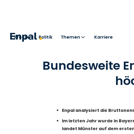
Presse
Politik
Themen
Karriere
< Zurück zu den Pressemitteilungen
Bundesweite Enp
hö
Enpal analysiert die Bruttonen
Im letzten Jahr wurde in Bayer
landet Münster auf dem ersten 