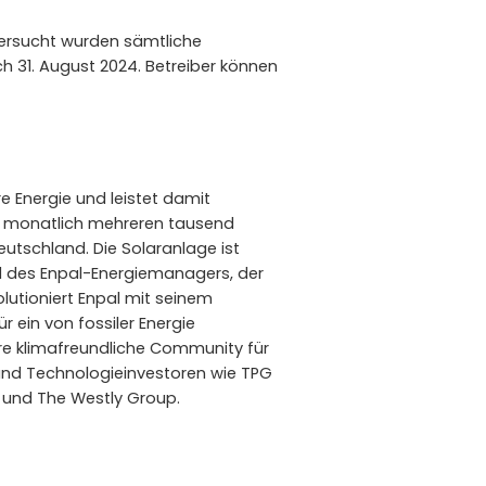
tersucht wurden sämtliche
ch 31. August 2024. Betreiber können
e Energie und leistet damit
on monatlich mehreren tausend
utschland. Die Solaranlage ist
d des Enpal-Energiemanagers, der
olutioniert Enpal mit seinem
 ein von fossiler Energie
re klimafreundliche Community für
 und Technologieinvestoren wie TPG
al und The Westly Group.