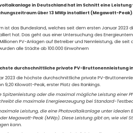
ovoltaikanlage in Deutschland hat im Schnitt eine Leistung
hungszeitraum über 13 MWp installiert (Megawatt-Peak)
n ist das Bundesland, welches seit dem ersten Januar 2023 di
talliert hat. Das geht aus einer Untersuchung des Energieunte
 Millionen PV-Anlagen auf Betreiber und Nennleistung, die seit
urden alle Städte ab 100.000 Einwohnern
hste durchschnittliche private PV-Bruttonennleistung ins
r 2023 die höchste durchschnittliche private PV-Bruttonennleis
on 9,20 Kilowatt-Peak, erster Platz des Rankings.
 die Spitzenleistung oder die maximal mögliche Leistung einer 
schreibt die maximale Energieerzeugung bei Standard-Testb
aximale Leistung, die eine Photovoltaikanlage unter idealen 
er Megawatt-Peak (MWp). Diese Leistung gibt an, wie viel St
ugen kann.