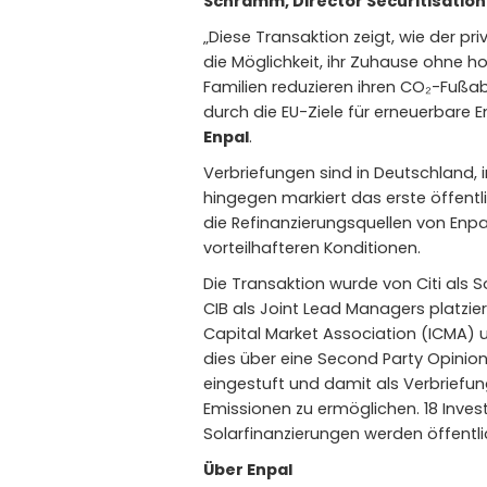
Schramm, Director Securitisation 
„Diese Transaktion zeigt, wie der pr
die Möglichkeit, ihr Zuhause ohne h
Familien reduzieren ihren CO₂-Fußa
durch die EU-Ziele für erneuerbare E
Enpal
.
Verbriefungen sind in Deutschland, 
hingegen markiert das erste öffentl
die Refinanzierungsquellen von Enp
vorteilhafteren Konditionen.
Die Transaktion wurde von Citi als So
CIB als Joint Lead Managers platzie
Capital Market Association (ICMA) un
dies über eine Second Party Opinion
eingestuft und damit als Verbriefun
Emissionen zu ermöglichen. 18 Inves
Solarfinanzierungen werden öffentl
Über Enpal