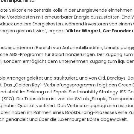
bei Enpal
, hinzu.
ivate Sektor eine zentrale Rolle in der Energiewende einnehmen
ohe Vorabkosten mit erneuerbarer Energie auszustatten. Eine W
bdruck und ihre Energiekosten, während Investoren von einem 
nergien gestärkt wird“, ergänzt
Viktor Wingert, Co-Founder 
insbesondere im Bereich von Automobilkrediten, bereits gängig
iche ABS-Programm für Solarfinanzierungen. Der Zugang zum Kap
al, sondern ermöglicht dem Unternehmen Zugang zum liquiden
le Arranger geleitet und strukturiert, und von Citi, Barclays, 
rt. Das „Golden Ray“-Verbriefungsprogramm folgt den Green Bo
d steht im Einklang mit Enpals Sustainability Strategy. ISS Co
 (SPO). Die Transaktion ist von der SVI als „Simple, Transpar
g hoher Qualität verifiziert. Das Verbriefungsprogramm ist d
toren haben im Rahmen eines Bookbuilding-Prozesses eine Zute
ich gehandelt und über die Luxemburger Börse abgewickelt.