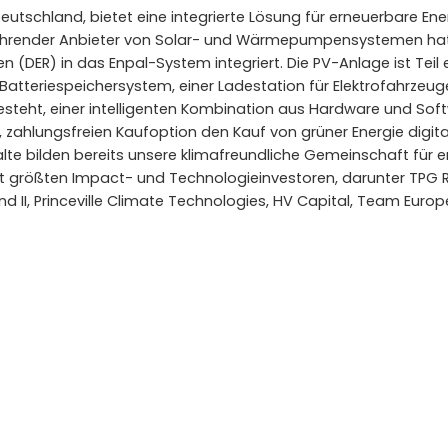
tschland, bietet eine integrierte Lösung für erneuerbare Energ
führender Anbieter von Solar- und Wärmepumpensystemen ha
 (DER) in das Enpal-System integriert. Die PV-Anlage ist Teil e
Batteriespeichersystem, einer Ladestation für Elektrofahrz
teht, einer intelligenten Kombination aus Hardware und Soft
 zahlungsfreien Kaufoption den Kauf von grüner Energie digitali
te bilden bereits unsere klimafreundliche Gemeinschaft für e
it größten Impact- und Technologieinvestoren, darunter TPG R
nd II, Princeville Climate Technologies, HV Capital, Team Europ