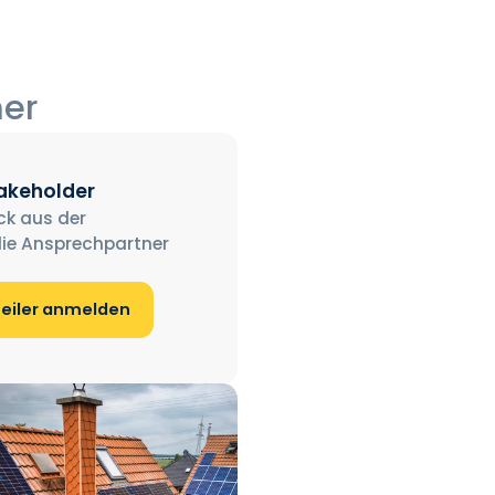
ner
takeholder
ck aus der
ie Ansprechpartner
teiler anmelden