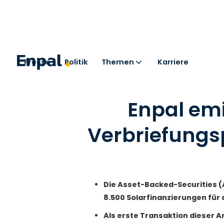
Presse
Politik
Themen
Karriere
< Zurück zu den Pressemitteilungen
Enpal emi
Verbriefungs
Die Asset-Backed-Securities (A
8.500 Solarfinanzierungen für
Als erste Transaktion dieser A