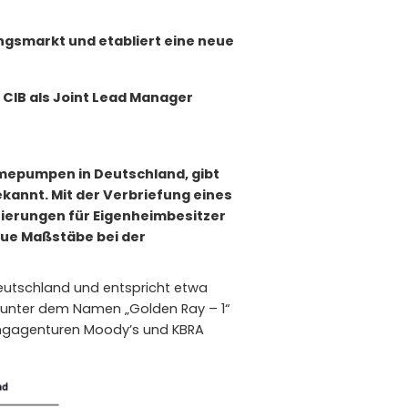
gsmarkt und etabliert eine neue
e CIB als Joint Lead Manager
rmepumpen in Deutschland, gibt
kannt. Mit der Verbriefung eines
nzierungen für Eigenheimbesitzer
eue Maßstäbe bei der
Deutschland und entspricht etwa
n unter dem Namen „Golden Ray – 1“
tingagenturen Moody’s und KBRA