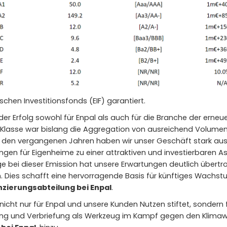
schen Investitionsfonds (EIF) garantiert.
der Erfolg sowohl für Enpal als auch für die Branche der erneu
Klasse war bislang die Aggregation von ausreichend Volumen
In den vergangenen Jahren haben wir unser Geschäft stark a
ngen für Eigenheime zu einer attraktiven und investierbaren A
 bei dieser Emission hat unsere Erwartungen deutlich übertro
. Dies schafft eine hervorragende Basis für künftiges Wachst
nzierungsabteilung bei Enpal
.
 nicht nur für Enpal und unsere Kunden Nutzen stiftet, sonde
ung und Verbriefung als Werkzeug im Kampf gegen den Klimaw