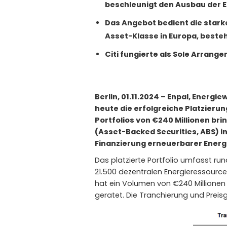
beschleunigt den Ausbau der 
Das Angebot bedient die stark
Asset-Klasse in Europa, beste
Citi fungierte als Sole Arrange
Berlin, 01.11.2024 – Enpal, Ener
heute die erfolgreiche Platzieru
Portfolios von €240 Millionen bri
(Asset-Backed Securities, ABS) i
Finanzierung erneuerbarer Energi
Das platzierte Portfolio umfasst ru
21.500 dezentralen Energieressourc
hat ein Volumen von €240 Millionen
geratet. Die Tranchierung und Preisge