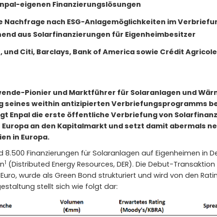
Enpal-eigenen Finanzierungslösungen
e Nachfrage nach ESG-Anlagemöglichkeiten im Verbriefun
hend aus Solarfinanzierungen für Eigenheimbesitzer
r, und Citi, Barclays, Bank of America sowie Crédit Agricol
giewende-Pionier und Marktführer für Solaranlagen und Wä
ng seines weithin antizipierten Verbriefungsprogramms be
ngt Enpal die erste öffentliche Verbriefung von Solarfina
n Europa an den Kapitalmarkt und setzt damit abermals n
en in Europa.
nd 8.500 Finanzierungen für Solaranlagen auf Eigenheimen in 
1
en
(Distributed Energy Resources, DER). Die Debut-Transaktio
 Euro, wurde als Green Bond strukturiert und wird von den Ra
staltung stellt sich wie folgt dar: