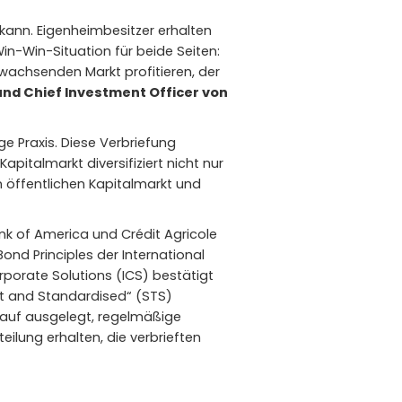
 kann. Eigenheimbesitzer erhalten
in-Win-Situation für beide Seiten:
wachsenden Markt profitieren, der
und Chief Investment Officer von
e Praxis. Diese Verbriefung
italmarkt diversifiziert nicht nur
 öffentlichen Kapitalmarkt und
Bank of America und Crédit Agricole
nd Principles der International
rporate Solutions (ICS) bestätigt
ent and Standardised“ (STS)
arauf ausgelegt, regelmäßige
ilung erhalten, die verbrieften