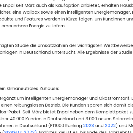
ie Enpal seit März auch als Kaufoption anbietet, erhalten Hau
icher, eine Wallbox sowie einen intelligenten Energiemanager
Produkte und Features werden in Kürze folgen, um Kundinnen u
rneuerbare Energie zu liefern.
ftragten Studie die Umsatzzahlen der wichtigsten Wettbewer
lagen in Deutschland untersucht. Alle Ergebnisse der Studie 
 ein klimaneutrales Zuhause:
 ergänzt um intelligenten Energiemanager und Ökostromtarif. 
einen reibungslosen Betrieb. Die Kunden sparen sich damit 
os-Paket. Seit März bietet Enpal neben dem Komplettpaket zur
über 40.000 Kunden in Deutschland und 3.000 neuen Solaranlag
ehmen in Deutschland (FT1000 Ranking
2023
und
2022
) und M
 (
Statista 2023)
. Erklärtes Ziel ist es, bis Ende des Jahrzehnt