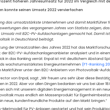
Prozent höheren Jahresumsatz für 2022 im Vergleich mit 
en konnte seinen Umsatz 2022 vervierfachen
king das umsatzstärkste Unternehmen und damit Marktführer 
ertungen des vergangenen Jahres von Statista zeigen, dass
l Umsatz mit B2C-PV-Aufdachanlagen gemacht hat. Damit ist
taik in Deutschland beiträgt.
ung der Umsatzzahlen des Jahres 2022 hat das Marktforschun
t der B2C-PV-Aufdachanlagenanbieter analysiert und in eine
Blick in das Ranking verrät: Enpal ist mit deutlichem Abstand S
lands wachstumsstärkstes Energieunternehmen
(FT-Ranking 2
 Marktführer unter den B2C-Anbietern von Photovoltaik-Auf
ctor von Enpal, sagt: „Wir freuen uns sehr über diese Bestätig
nnen in 2022. Aber vor allen Dingen bedanken wir uns bei über
geben sich mit unserem digitalen Energiemanagement in ein ne
ovoltaik muss endlich ein Massenprodukt für Eigenheimbesitze
in neue, kundenfreundliche Produkte auf den Markt bringen.“
-Mietmodell für PV-Anlagen gestartet und hat sein Produktpor