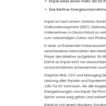
Enpal weist einen mehr als 50 
Das Berliner Energieunternehm
Enpal ist nach einem Statista-Ran
Endkundensegment (B2C). Datenausw
Unternehmen in Deutschland so vie
zum notwendigen Zubau von Photovol
In einer umfassenden Datenauswert
verschiedener Kennzahlen den Mark
Player des Marktes aufgelistet. Ein 
Damit ist Enpal nicht nur Deutsch
umsatzstärkstes Unternehmen auch
Stephan Rink, CSO und Managing Dire
Leistung aller Enpaler und Enpaleri
Jahr für ihr Vertrauen. Sie alle be
Energielösungen von Enpal. Die Phot
Spitze vorne weg gehen und weiterh
Enpal ist mit einem Rundum-Sorglos