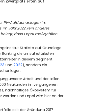
dem Zweitplatzierten auf
für PV-Aufdachanlagen im
 im Jahr 2022 kein anderes
 belegt, dass Enpal maßgeblich
gsinstitut Statista auf Grundlage
m Ranking die umsatzstärksten
pitzenreiter in diesem Segment.
023
und
2022
), sondern als
dachanlagen.
ung unserer Arbeit und der tollen
 18.000 Neukunden im vergangenen
ues, nachhaltiges Ökosystem für
r werden und Enpal wird hier an der
tfolio seit der Gründung 2017