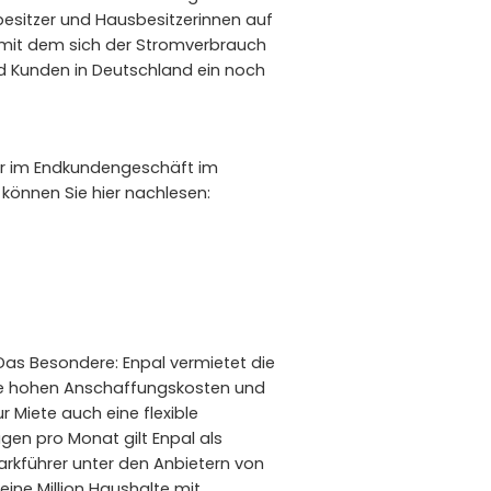
sbesitzer und Hausbesitzerinnen auf
, mit dem sich der Stromverbrauch
nd Kunden in Deutschland ein noch
ber im Endkundengeschäft im
können Sie hier nachlesen:
Das Besondere: Enpal vermietet die
die hohen Anschaffungskosten und
 Miete auch eine flexible
en pro Monat gilt Enpal als
arkführer unter den Anbietern von
s eine Million Haushalte mit