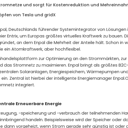
 Stromnetze und sorgt für Kostenreduktion und Mehreinnah
pfen von Tesla und gridX
pal, Deutschlands führender Systemintegrator von Lösungen i
nier Entrix, um Europas größtes virtuelles Kraftwerk zu bauen
gründet, an dem Enpal die Mehrheit der Anteile hält. Schon in 
wie ein Atomkraftwerk, aber hochflexibel.
romhandelsplattform zur Optimierung an den Strommärkten, zu
d das Stromnetz zu maximieren. Enpal bringt als größtes B2
zentralen Solaranlagen, Energiespeichern, Wärmepumpen und
n ein. Zentral ist hierbei der intelligente Energiemanager Enpa
mnetz integriert.
entrale Erneuerbare Energie
erzeugung, -speicherung und -verbrauch der teilnehmenden Hau
nbringend handeln. Beispielsweise wird der Speicher oder d
dann vorgeheizt, wenn Strom gerade sehr günstig ist oder d