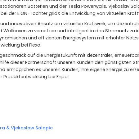
stationären Batterien und der Tesla Powerwalls. Vjekoslav Sala
 bei der E.ON-Tochter gridX die Entwicklung von virtuellen Kraf
und innovativen Ansatz am virtuellen Kraftwerk, um dezentral
allboxen zu vernetzen und intelligent in das Stromnetz zu i
namischen und effizienten Energiesystem mit erhöhter Netzstab
wicklung bei Flexa.
 Vorgeschmack auf die Energiezukunft mit dezentraler, erneuerb
thilfe dieser Partnerschaft unseren Kunden den günstigsten S
und ermöglichen es unseren Kunden, ihre eigene Energie zu e
er Produktentwicklung bei Enpal.
ra & Vjekoslaw Salapic