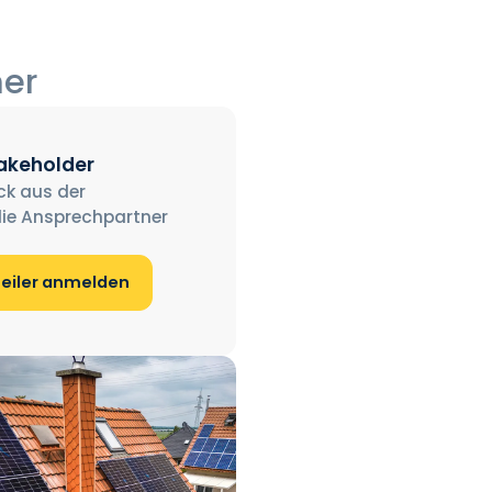
ner
takeholder
ck aus der
ie Ansprechpartner
teiler anmelden