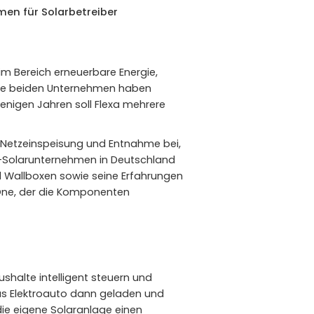
men für Solarbetreiber
m Bereich erneuerbare Energie,
. Die beiden Unternehmen haben
wenigen Jahren soll Flexa mehrere
r Netzeinspeisung und Entnahme bei,
C-Solarunternehmen in Deutschland
 Wallboxen sowie seine Erfahrungen
l.One, der die Komponenten
shalte intelligent steuern und
as Elektroauto dann geladen und
ie eigene Solaranlage einen