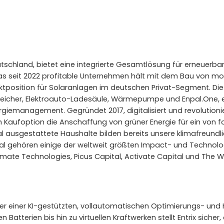
tschland, bietet eine integrierte Gesamtlösung für erneuerbar
 Das seit 2022 profitable Unternehmen hält mit dem Bau von 
position für Solaranlagen im deutschen Privat-Segment. Die PV
icher, Elektroauto-Ladesäule, Wärmepumpe und Enpal.One, ei
giemanagement. Gegründet 2017, digitalisiert und revolutioni
en Kaufoption die Anschaffung von grüner Energie für ein von 
al ausgestattete Haushalte bilden bereits unsere klimafreund
pal gehören einige der weltweit größten Impact- und Technolo
 Climate Technologies, Picus Capital, Activate Capital und The 
ter einer KI-gestützten, vollautomatischen Optimierungs- und 
Batterien bis hin zu virtuellen Kraftwerken stellt Entrix siche