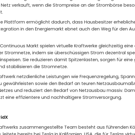
 Netz verkauft, wenn die Strompreise an der Strombörse beso
t.
ierte Plattform ermöglicht dadurch, dass Hausbesitzer erheblic
ntegration in den Energiemarkt ebnet auch den Weg für den A
.
ontinuous Markt spielen virtuelle Kraftwerke gleichzeitig eine
r Stromnetze, indem sie überschüssigen Strom dezentral speic
inspeisen. Sie reduzieren damit Spitzenlasten, sorgen für eine
 stabilisieren die Stromnetze.
Kraftwerk netzdienliche Leistungen wie Frequenzregelung, Spa
ät zu gewährleisten sowie den Bedarf an teuren Netzausbaumaß
etzes und reduziert den Bedarf von Netzausbau massiv. Damit 
zt eine effizientere und nachhaltigere Stromversorgung.
ridX
Kraftwerks zusammengestellte Team besteht aus führenden Köp
eitete bereits bei Tesla in Kalifornien, USA, die für Teslas virt