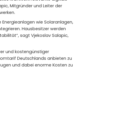
pic, Mitgründer und Leiter der
twerken.
e Energieanlagen wie Solaranlagen,
ntegrieren. Hausbesitzer werden
ilität“, sagt Vjekoslav Salapic,
arer und kostengünstiger
tromtarif Deutschlands anbieten zu
rzeugen und dabei enorme Kosten zu