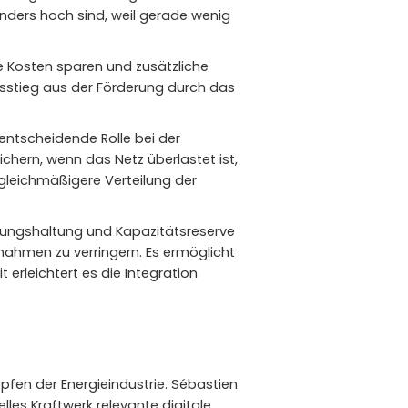
nders hoch sind, weil gerade wenig
he Kosten sparen und zusätzliche
usstieg aus der Förderung durch das
 entscheidende Rolle bei der
hern, wenn das Netz überlastet ist,
 gleichmäßigere Verteilung der
nnungshaltung und Kapazitätsreserve
nahmen zu verringern. Es ermöglicht
erleichtert es die Integration
fen der Energieindustrie. Sébastien
uelles Kraftwerk relevante digitale