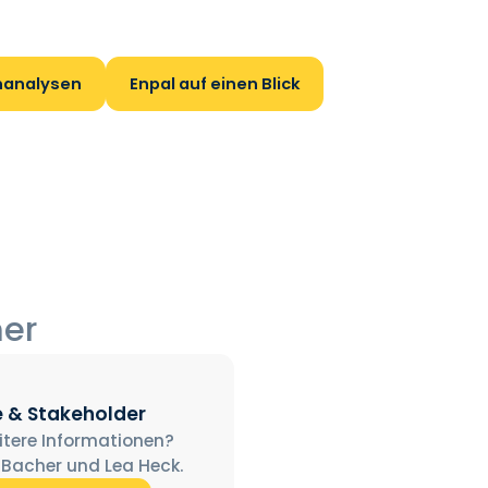
nanalysen
Enpal auf einen Blick
ner
e & Stakeholder
itere Informationen?
 Bacher und Lea Heck.